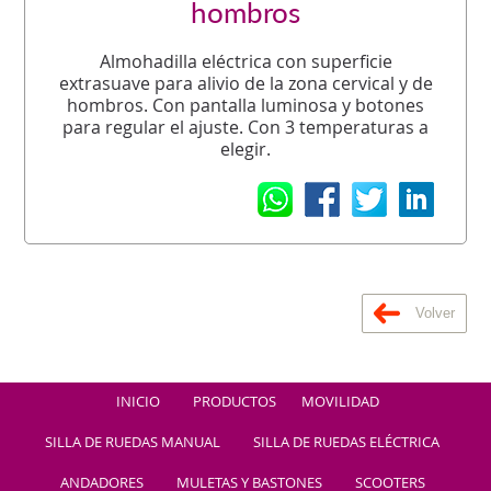
hombros
Almohadilla eléctrica con superficie
extrasuave para alivio de la zona cervical y de
hombros. Con pantalla luminosa y botones
para regular el ajuste. Con 3 temperaturas a
elegir.
Volver
INICIO
PRODUCTOS
MOVILIDAD
SILLA DE RUEDAS MANUAL
SILLA DE RUEDAS ELÉCTRICA
ANDADORES
MULETAS Y BASTONES
SCOOTERS