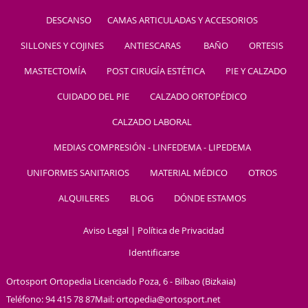
DESCANSO
CAMAS ARTICULADAS Y ACCESORIOS
SILLONES Y COJINES
ANTIESCARAS
BAÑO
ORTESIS
MASTECTOMÍA
POST CIRUGÍA ESTÉTICA
PIE Y CALZADO
CUIDADO DEL PIE
CALZADO ORTOPÉDICO
CALZADO LABORAL
MEDIAS COMPRESIÓN - LINFEDEMA - LIPEDEMA
UNIFORMES SANITARIOS
MATERIAL MÉDICO
OTROS
ALQUILERES
BLOG
DÓNDE ESTAMOS
Aviso Legal
|
Política de Privacidad
Identificarse
Ortosport Ortopedia
Licenciado Poza, 6
-
Bilbao
(
Bizkaia
)
Teléfono:
94 415 78 87
Mail:
ortopedia@ortosport.net