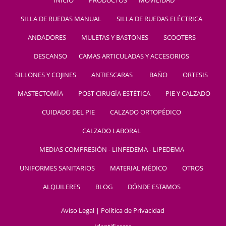
INICIO
PRODUCTOS
MOVILIDAD
SILLA DE RUEDAS MANUAL
SILLA DE RUEDAS ELÉCTRICA
ANDADORES
MULETAS Y BASTONES
SCOOTERS
DESCANSO
CAMAS ARTICULADAS Y ACCESORIOS
SILLONES Y COJINES
ANTIESCARAS
BAÑO
ORTESIS
MASTECTOMÍA
POST CIRUGÍA ESTÉTICA
PIE Y CALZADO
CUIDADO DEL PIE
CALZADO ORTOPÉDICO
CALZADO LABORAL
MEDIAS COMPRESIÓN - LINFEDEMA - LIPEDEMA
UNIFORMES SANITARIOS
MATERIAL MÉDICO
OTROS
ALQUILERES
BLOG
DÓNDE ESTAMOS
Aviso Legal
|
Política de Privacidad